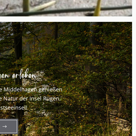
en erleben
nde Middelhagen genießen
 Natur der Insel Rügen.
stseeinsel!
N