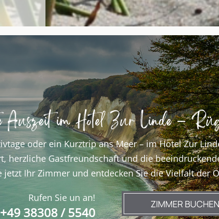
e Auszeit im Hotel Zur Linde – Rüg
ivtage oder ein Kurztrip ans Meer – im Hotel Zur Li
t, herzliche Gastfreundschaft und die beeindruckende
 jetzt Ihr Zimmer und entdecken Sie die Vielfalt der O
Rufen Sie un an!
ZIMMER BUCHE
+49 38308 / 5540