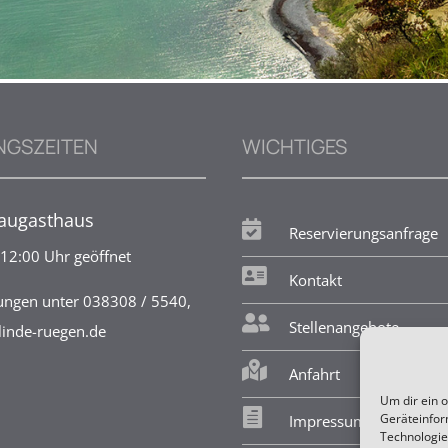
NGSZEITEN
WICHTIGES
augasthaus

Reservierungsanfrage
12:00 Uhr geöffnet

Kontakt
ungen unter 038308 / 5540,

Stellenangebote
linde-ruegen.de

Anfahrt
Um dir ein 

Geräteinfor
Impressum
Technologie