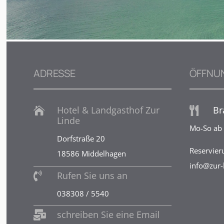
ADRESSE
ÖFFNU
Hotel & Landgasthof Zur
Br


Linde
Mo-So ab 
Dorfstraße 20
Reservier
18586 Middelhagen
info@zur-
Rufen Sie uns an

038308 / 5540
schreiben Sie eine Email
