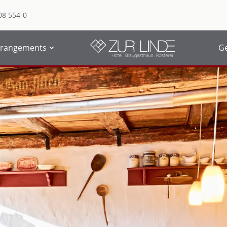
08 554-0
rrangements
G